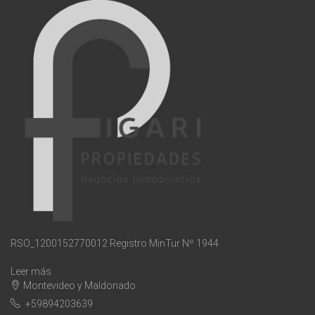
RSO_1200152770012 Registro MinTur Nº 1944
Leer más
Montevideo y Maldonado
+59894203639