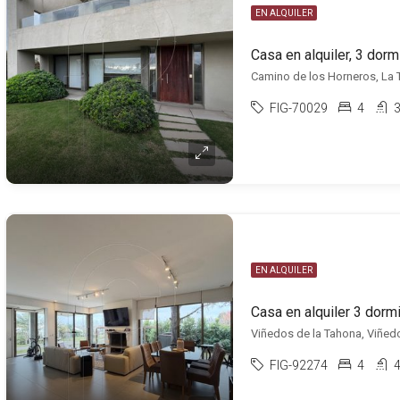
EN ALQUILER
Camino de los Horneros, La 
FIG-70029
4
EN ALQUILER
Viñedos de la Tahona, Viñed
FIG-92274
4