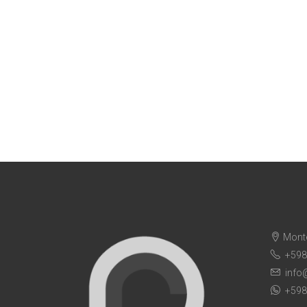
Mont
+598
info
+598