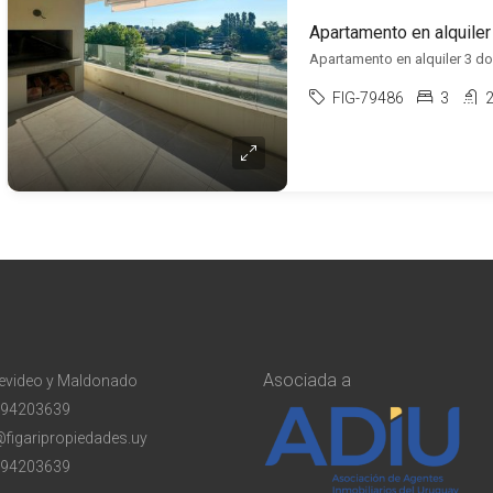
FIG-79486
3
Asociada a
evideo y Maldonado
94203639
@figaripropiedades.uy
94203639