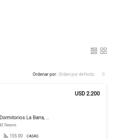
Ordenar por:
Orden por defecto
USD 2.200
Venta y Alquiler Casa 4 Dormitorios La Barra, El Tesoro, Maldonado
 El Tesoro
3
155.00
CASAS