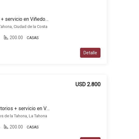
Casa en alquiler, 3 dorm + servicio en Viñedos de la Tahona
Tahona, Ciudad de la Costa
3
200.00
CASAS
Detalle
USD 2.800
Casa en alquiler 3 dormitorios + servicio en Viñedos de la Tahona
os de la Tahona, La Tahona
4
200.00
CASAS