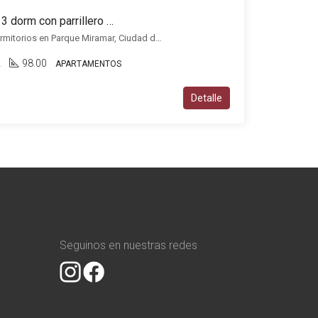
Apartamento en alquiler 3 dorm con parrillero y 2 cocheras en Parque Miramar
Apartamento en alquiler 3 dormitorios en Parque Miramar, Ciudad de la costa, Ciudad de la Costa
2
98.00
APARTAMENTOS
Detalle
Seguinos en nuestras redes