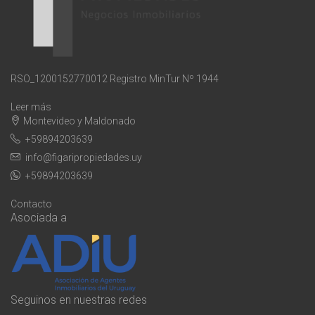
RSO_1200152770012 Registro MinTur Nº 1944
Leer más
Montevideo y Maldonado
+59894203639
info@figaripropiedades.uy
+59894203639
Contacto
Asociada a
Seguinos en nuestras redes