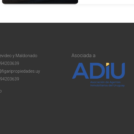
Asociada a
evideo y Maldonado
94203639
@figaripropiedades.uy
94203639
o