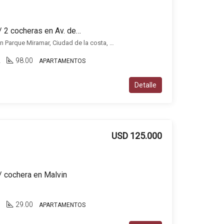
Apartamento en venta c/ 2 cocheras en Av. de las Américas
Apartamento 3 dormitorios en Parque Miramar, Ciudad de la costa, Ciudad de la Costa
2
98.00
APARTAMENTOS
Detalle
USD 125.000
/ cochera en Malvin
n
1
29.00
APARTAMENTOS