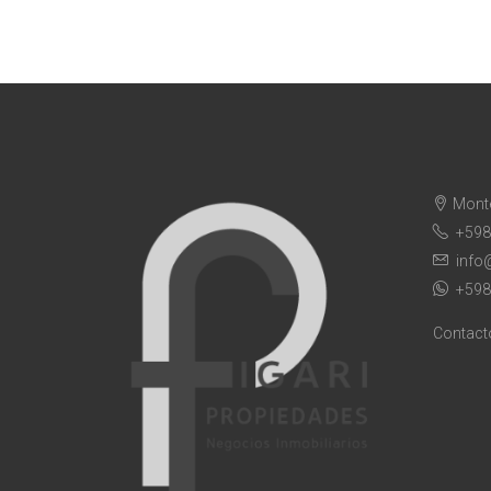
Mont
+598
info
+598
Contact