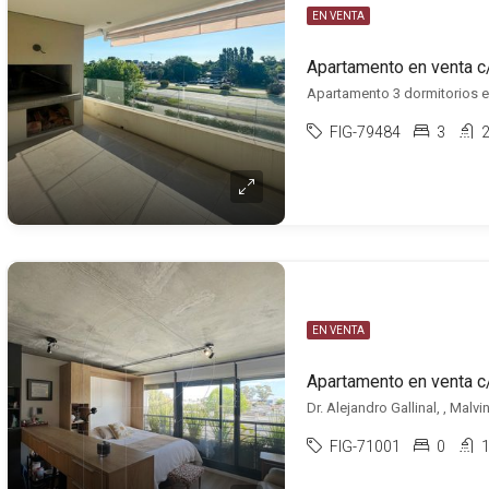
EN VENTA
FIG-79484
3
EN VENTA
Apartamento en venta c
Dr. Alejandro Gallinal, , Malvi
FIG-71001
0