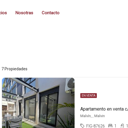
cios
Nosotras
Contacto
7 Propiedades
EN VENTA
Apartamento en venta c
Malvín, , Malvin
FIG-87626
1