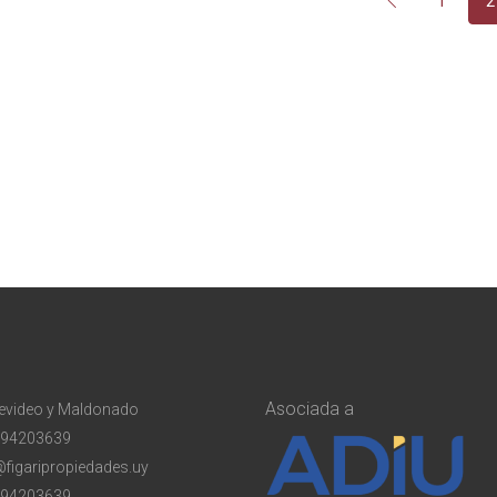
1
2
Asociada a
evideo y Maldonado
94203639
@figaripropiedades.uy
94203639