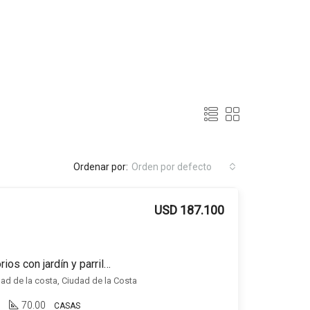
Ordenar por:
Orden por defecto
USD 187.100
Casa en venta 2 dormitorios con jardín y parrillero, en Ciudad de la Costa.
ad de la costa, Ciudad de la Costa
1
70.00
CASAS