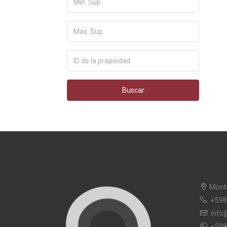
Buscar
Mont
+598
info
+598