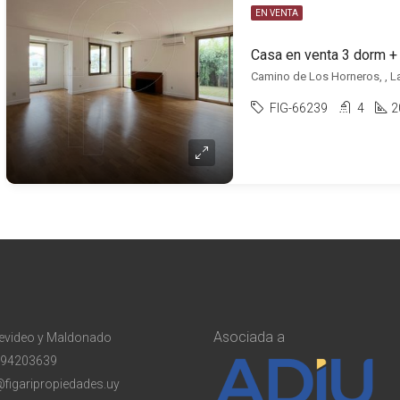
EN VENTA
Camino de Los Horneros, , L
FIG-66239
4
2
Asociada a
evideo y Maldonado
94203639
@figaripropiedades.uy