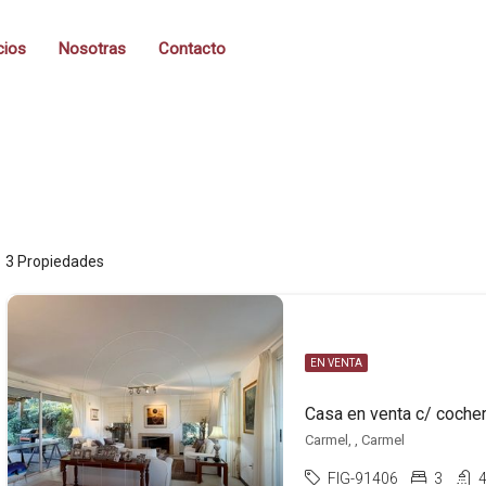
cios
Nosotras
Contacto
3 Propiedades
EN VENTA
Casa en venta c/ coche
Carmel, , Carmel
FIG-91406
3