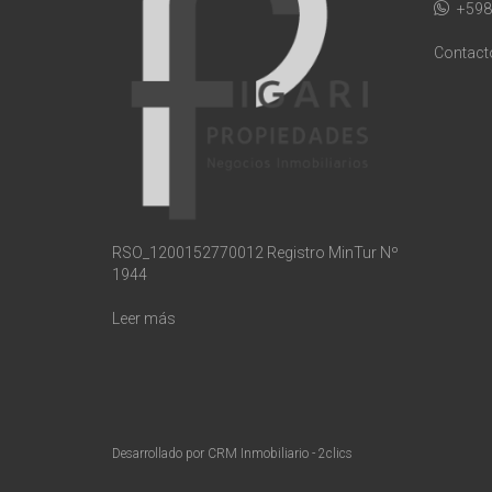
+598
Contact
RSO_1200152770012 Registro MinTur Nº
1944
Leer más
Desarrollado por
CRM Inmobiliario - 2clics