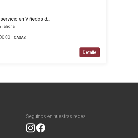
Casa en venta 3 dorm + servicio en Viñedos de la Tahona
a Tahona
00.00
CASAS
Detalle
Seguinos en nuestras redes