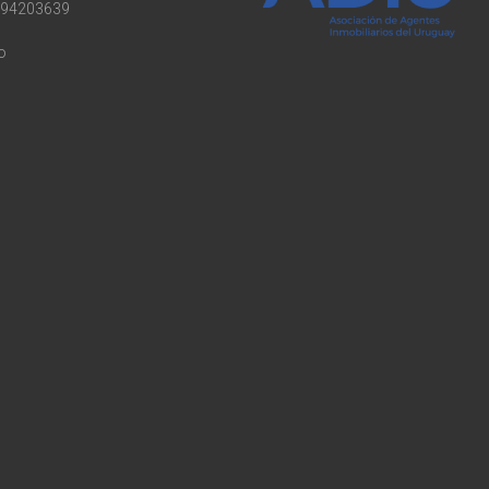
94203639
o