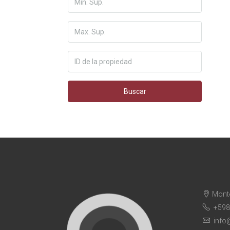
Buscar
Mont
+598
info