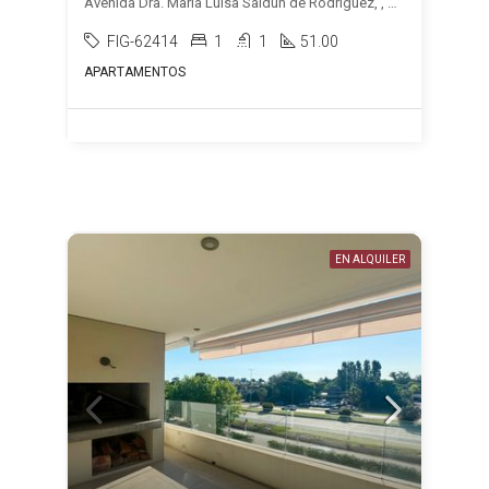
Avenida Dra. María Luisa Saldún de Rodríguez, , Carrasco Norte
FIG-62414
1
1
51.00
APARTAMENTOS
EN ALQUILER