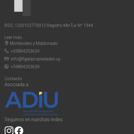
RSO_1200152770012 Registro MinTur Nº 1944
Leer más
Montevideo y Maldonado
+59894203639
info@figaripropiedades.uy
+59894203639
Contacto
Asociada a
Seguinos en nuestras redes