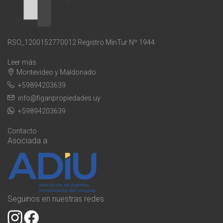
RSO_1200152770012 Registro MinTur Nº 1944
Leer más
Montevideo y Maldonado
+59894203639
info@figaripropiedades.uy
+59894203639
Contacto
Asociada a
Seguinos en nuestras redes