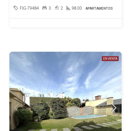
FIG-79484
3
2
98.00
APARTAMENTOS
EN VENTA