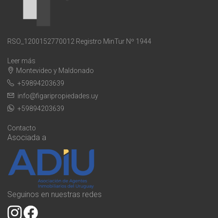
RSO_1200152770012 Registro MinTur Nº 1944
Leer más
Montevideo y Maldonado
+59894203639
info@figaripropiedades.uy
+59894203639
Contacto
Asociada a
Seguinos en nuestras redes